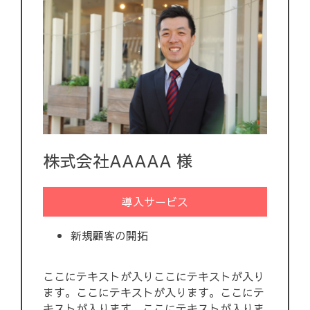
株式会社AAAAA 様
導入サービス
新規顧客の開拓
ここにテキストが入りここにテキストが入り
ます。ここにテキストが入ります。ここにテ
キストが入ります。ここにテキストが入りま