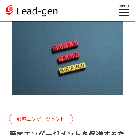
MENU
toggle
naviga
顧客エンゲージメント
顧客エンゲージメントを促進するた