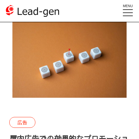
MENU
toggle
naviga
広告
屋内広告での効果的なプロモーショ