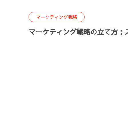
マーケティング戦略
マーケティング戦略の立て方：
2024.08.26
Posted on
目次
マーケティング戦略の立て方：ステップバイス
1. 目標設定
2. ターゲット市場の理解
3. コンペティティブアナリシス
4. マーケティングミックスの策定