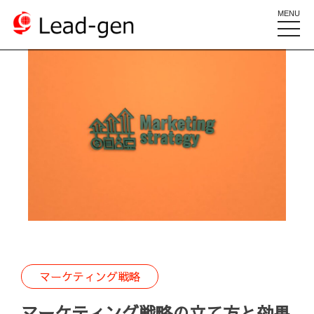
MENU
toggle
naviga
マーケティング戦略
マーケティング戦略の立て方と効果