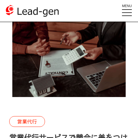
MENU
toggle
naviga
営業代行
営業代行サービスで競合に差をつけ