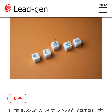
MENU
toggle
naviga
広告
リアルタイムビディング（RTB）広