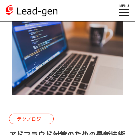
MENU
toggle
naviga
テクノロジー
アドフラウド対策のための最新技術