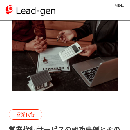
MENU
toggle
naviga
営業代行
営業代行サービスの成功事例とその