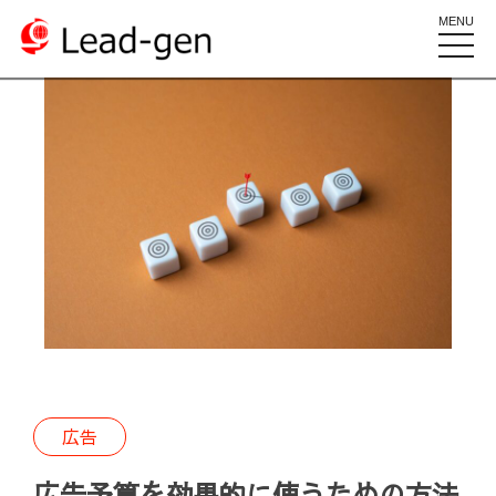
MENU
toggle
naviga
広告
広告予算を効果的に使うための方法