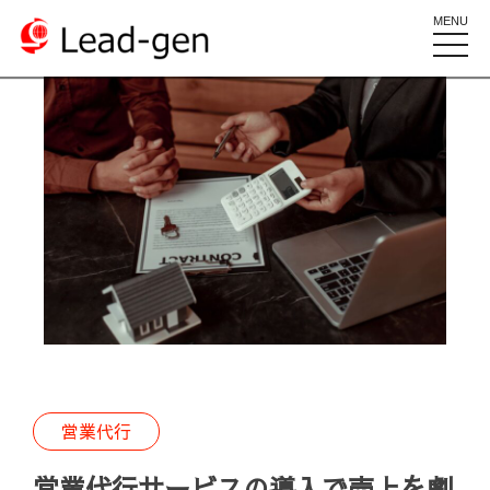
MENU
toggle
naviga
営業代行
営業代行サービスの導入で売上を劇