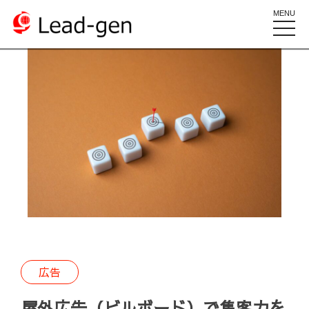
MENU
toggle
naviga
広告
屋外広告（ビルボード）で集客力を