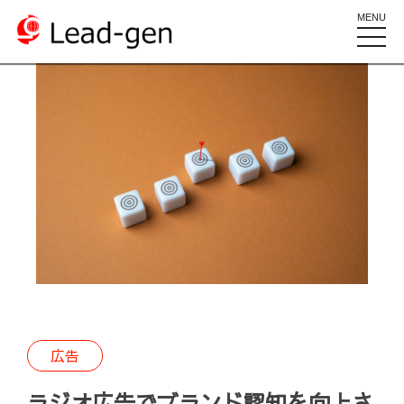
MENU
toggle
naviga
広告
ラジオ広告でブランド認知を向上さ