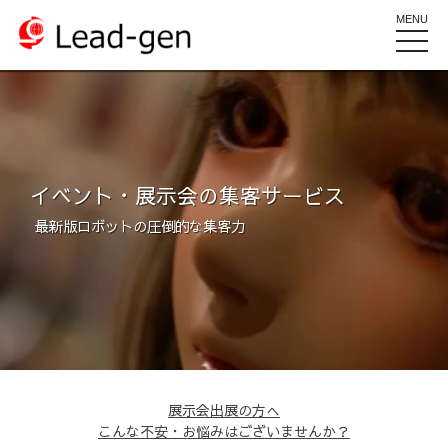
MENU
toggle
naviga
イベント・展示会の集客サービス
最新版ロボットの圧倒的な集客力
展示会出展の方へ
こんな不安・お悩みはございませんか？