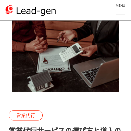
MENU
toggle
naviga
営業代行
営業代行サービスの選び方と導入の