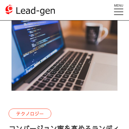
MENU
toggle
naviga
テクノロジー
コンバージョン率を高めるランディ