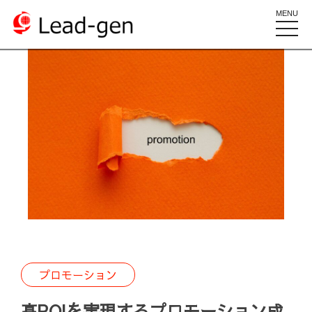
MENU
toggle
naviga
プロモーション
高ROIを実現するプロモーション成